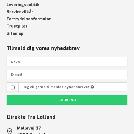
Leveringspolitik
Servicevilkår
Fortrydelsesformular
Trustpilot
Sitemap
Tilmeld dig vores nyhedsbrev
Jeg vil gerne tilmeldes nyhedsbrevet
GODKEND
Direkte Fra Lolland
Møllevej 97