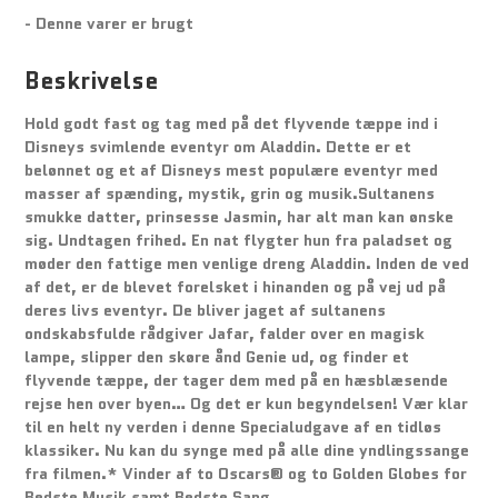
- Denne varer er brugt
Beskrivelse
Hold godt fast og tag med på det flyvende tæppe ind i
Disneys svimlende eventyr om Aladdin. Dette er et
belønnet og et af Disneys mest populære eventyr med
masser af spænding, mystik, grin og musik.Sultanens
smukke datter, prinsesse Jasmin, har alt man kan ønske
sig. Undtagen frihed. En nat flygter hun fra paladset og
møder den fattige men venlige dreng Aladdin. Inden de ved
af det, er de blevet forelsket i hinanden og på vej ud på
deres livs eventyr. De bliver jaget af sultanens
ondskabsfulde rådgiver Jafar, falder over en magisk
lampe, slipper den skøre ånd Genie ud, og finder et
flyvende tæppe, der tager dem med på en hæsblæsende
rejse hen over byen… Og det er kun begyndelsen! Vær klar
til en helt ny verden i denne Specialudgave af en tidløs
klassiker. Nu kan du synge med på alle dine yndlingssange
fra filmen.* Vinder af to Oscars® og to Golden Globes for
Bedste Musik samt Bedste Sang.