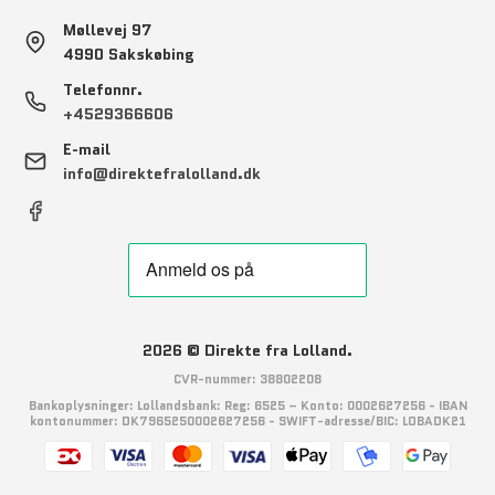
Møllevej 97
4990 Sakskøbing
Telefonnr.
+4529366606
E-mail
info@direktefralolland.dk
2026 © Direkte fra Lolland.
CVR-nummer: 38802208
Bankoplysninger: Lollandsbank: Reg: 6525 – Konto: 0002627256 - IBAN
kontonummer: DK7965250002627256 - SWIFT-adresse/BIC: LOBADK21