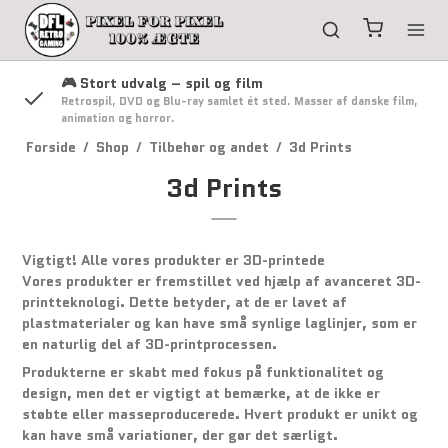
🎮 Stort udvalg – spil og film
g
Retrospil, DVD og Blu-ray samlet ét sted. Masser af danske film,
animation og horror.
Forside
/
Shop
/
Tilbehør og andet
/
3d Prints
3d Prints
Vigtigt! Alle vores produkter er 3D-printede
Vores produkter er fremstillet ved hjælp af avanceret 3D-
printteknologi. Dette betyder, at de er lavet af
plastmaterialer og kan have små synlige laglinjer, som er
en naturlig del af 3D-printprocessen.
Produkterne er skabt med fokus på funktionalitet og
design, men det er vigtigt at bemærke, at de ikke er
støbte eller masseproducerede. Hvert produkt er unikt og
kan have små variationer, der gør det særligt.