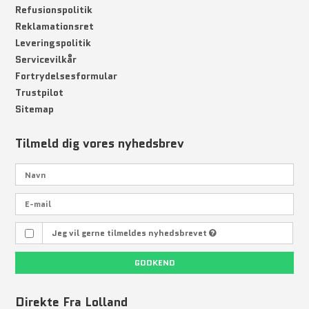
Refusionspolitik
Reklamationsret
Leveringspolitik
Servicevilkår
Fortrydelsesformular
Trustpilot
Sitemap
Tilmeld dig vores nyhedsbrev
Jeg vil gerne tilmeldes nyhedsbrevet
GODKEND
Direkte Fra Lolland