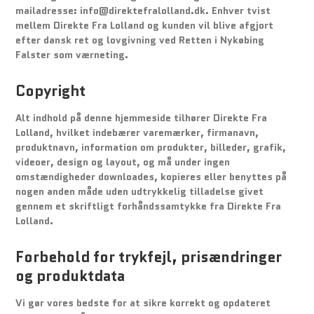
mailadresse: info@direktefralolland.dk. Enhver tvist
mellem Direkte Fra Lolland og kunden vil blive afgjort
efter dansk ret og lovgivning ved Retten i Nykøbing
Falster som værneting.
Copyright
Alt indhold på denne hjemmeside tilhører Direkte Fra
Lolland, hvilket indebærer varemærker, firmanavn,
produktnavn, information om produkter, billeder, grafik,
videoer, design og layout, og må under ingen
omstændigheder downloades, kopieres eller benyttes på
nogen anden måde uden udtrykkelig tilladelse givet
gennem et skriftligt forhåndssamtykke fra Direkte Fra
Lolland.
Forbehold for trykfejl, prisændringer
og produktdata
Vi gør vores bedste for at sikre korrekt og opdateret