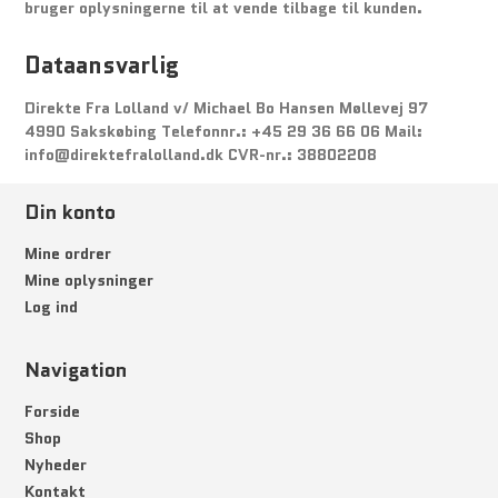
bruger oplysningerne til at vende tilbage til kunden.
Dataansvarlig
Direkte Fra Lolland v/ Michael Bo Hansen Møllevej 97
4990 Sakskøbing Telefonnr.: +45 29 36 66 06 Mail:
info@direktefralolland.dk CVR-nr.: 38802208
Din konto
Mine ordrer
Mine oplysninger
Log ind
Navigation
Forside
Shop
Nyheder
Kontakt