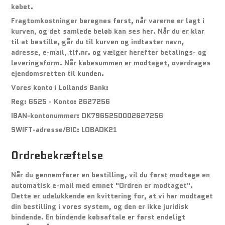
købet.
Fragtomkostninger beregnes først, når varerne er lagt i
kurven, og det samlede beløb kan ses her. Når du er klar
til at bestille, går du til kurven og indtaster navn,
adresse, e-mail, tlf.nr. og vælger herefter betalings- og
leveringsform. Når købesummen er modtaget, overdrages
ejendomsretten til kunden.
Vores konto i Lollands Bank:
Reg: 6525 - Konto: 2627256
IBAN-kontonummer: DK7965250002627256
SWIFT-adresse/BIC: LOBADK21
Ordrebekræftelse
Når du gennemfører en bestilling, vil du først modtage en
automatisk e-mail med emnet "Ordren er modtaget".
Dette er udelukkende en kvittering for, at vi har modtaget
din bestilling i vores system, og den er ikke juridisk
bindende. En bindende købsaftale er først endeligt