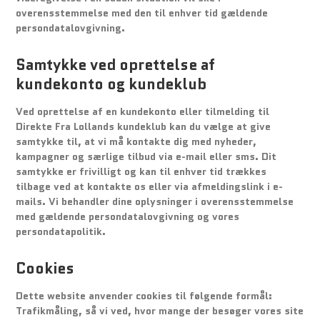
overensstemmelse med den til enhver tid gældende
persondatalovgivning.
Samtykke ved oprettelse af
kundekonto og kundeklub
Ved oprettelse af en kundekonto eller tilmelding til
Direkte Fra Lollands kundeklub kan du vælge at give
samtykke til, at vi må kontakte dig med nyheder,
kampagner og særlige tilbud via e-mail eller sms. Dit
samtykke er frivilligt og kan til enhver tid trækkes
tilbage ved at kontakte os eller via afmeldingslink i e-
mails. Vi behandler dine oplysninger i overensstemmelse
med gældende persondatalovgivning og vores
persondatapolitik.
Cookies
Dette website anvender cookies til følgende formål:
Trafikmåling, så vi ved, hvor mange der besøger vores site