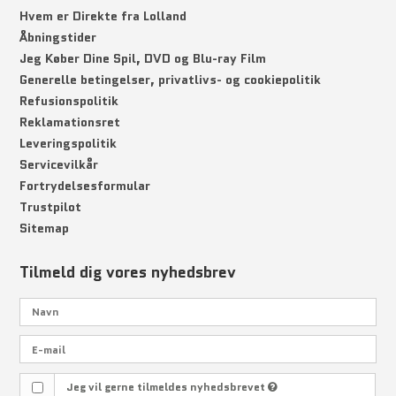
Hvem er Direkte fra Lolland
Åbningstider
Jeg Køber Dine Spil, DVD og Blu-ray Film
Generelle betingelser, privatlivs- og cookiepolitik
Refusionspolitik
Reklamationsret
Leveringspolitik
Servicevilkår
Fortrydelsesformular
Trustpilot
Sitemap
Tilmeld dig vores nyhedsbrev
Jeg vil gerne tilmeldes nyhedsbrevet