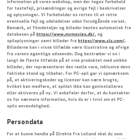
information på vores webshop, men der tages forbehold
for tastefejl, prisændringer og øvrige fejl i beskrivelser
og oplysninger. Vi forbeholder os retten til at rette
eventuelle fejl og udeladelser uden forudgående varsel.
Bemærk, at filmdetaljer og billeder hentes automatisk fra
databasen på
https://www.mymovies.dk/
, og
spiloplysninger samt billeder fra
https://www.clz.com/
.
Billederne kan i visse tilfælde være illustrative og afvige
fra varens egentlige udseende. Dog bestræber vi os i
langt de fleste tilfælde på at vise produktet med unikke
billeder, der repræsenterer den reelle vare, inklusive dens
faktiske stand og tilbehør. For PC-spil gør vi opmærksom
på, at aktiveringskoder og licenser kan være brugte,
hvilket kan medføre, at spillet ikke kan geninstalleres
eller aktiveres på ny. Vi anbefaler derfor, at du kontakter
os for nærmere information, hvis du er i tvivl om et PC-
spils anvendelighed.
Persondata
For at kunne handle på Direkte Fra Lolland skal du som