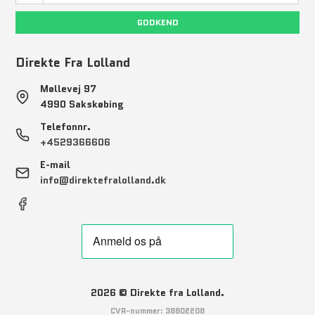
GODKEND
Direkte Fra Lolland
Møllevej 97
4990 Sakskøbing
Telefonnr.
+4529366606
E-mail
info@direktefralolland.dk
2026 © Direkte fra Lolland.
CVR-nummer: 38802208