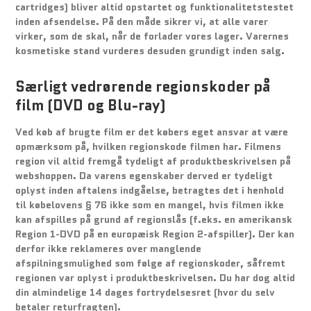
cartridges) bliver altid opstartet og funktionalitetstestet
inden afsendelse. På den måde sikrer vi, at alle varer
virker, som de skal, når de forlader vores lager. Varernes
kosmetiske stand vurderes desuden grundigt inden salg.
Særligt vedrørende regionskoder på
film (DVD og Blu-ray)
Ved køb af brugte film er det købers eget ansvar at være
opmærksom på, hvilken regionskode filmen har. Filmens
region vil altid fremgå tydeligt af produktbeskrivelsen på
webshoppen. Da varens egenskaber derved er tydeligt
oplyst inden aftalens indgåelse, betragtes det i henhold
til købelovens § 76 ikke som en mangel, hvis filmen ikke
kan afspilles på grund af regionslås (f.eks. en amerikansk
Region 1-DVD på en europæisk Region 2-afspiller). Der kan
derfor ikke reklameres over manglende
afspilningsmulighed som følge af regionskoder, såfremt
regionen var oplyst i produktbeskrivelsen. Du har dog altid
din almindelige 14 dages fortrydelsesret (hvor du selv
betaler returfragten).