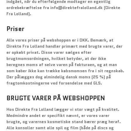
indgået, når du efterfølgende modtager en egentlig
ordrebekræftelse fra info@direktefralolland.dk (Direkte
Fra Lolland).
Priser
Alle vores priser på webshoppen er i DKK. Bemærk, at
Direkte Fra Lolland handler primært med brugte varer, der
er opkøbt privat. Disse varer sælges efter
brugtmomsordningen, hvilket betyder, at der ikke
beregnes moms af selve varen på fakturaen, og at man
som køber ikke kan trække købsmomsen fra i sit regnskab.
Der pålægges dog almindelig dansk moms (25 %) på
fragtomkostningerne ved forsendelse med GLS.
BRUGTE VARER PÅ WEBSHOPPEN
Hos Direkte Fra Lolland lægger vi stor vægt på kvalitet.
Medmindre andet er specifikt nævnt, er vores varer
brugte, og varernes kosmetiske stand bærer præg heraf.
Alle konsoller samt alle spil og film (både på discs og