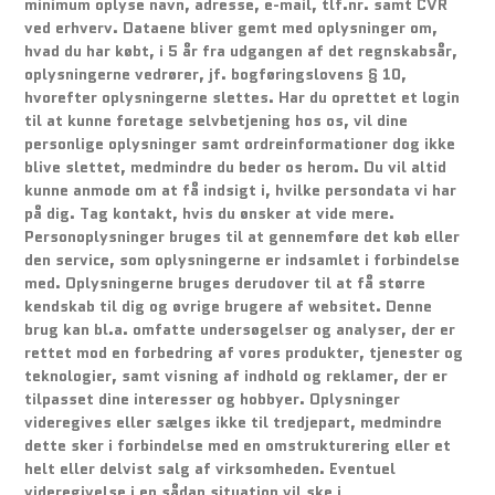
minimum oplyse navn, adresse, e-mail, tlf.nr. samt CVR
ved erhverv. Dataene bliver gemt med oplysninger om,
hvad du har købt, i 5 år fra udgangen af det regnskabsår,
oplysningerne vedrører, jf. bogføringslovens § 10,
hvorefter oplysningerne slettes. Har du oprettet et login
til at kunne foretage selvbetjening hos os, vil dine
personlige oplysninger samt ordreinformationer dog ikke
blive slettet, medmindre du beder os herom. Du vil altid
kunne anmode om at få indsigt i, hvilke persondata vi har
på dig. Tag kontakt, hvis du ønsker at vide mere.
Personoplysninger bruges til at gennemføre det køb eller
den service, som oplysningerne er indsamlet i forbindelse
med. Oplysningerne bruges derudover til at få større
kendskab til dig og øvrige brugere af websitet. Denne
brug kan bl.a. omfatte undersøgelser og analyser, der er
rettet mod en forbedring af vores produkter, tjenester og
teknologier, samt visning af indhold og reklamer, der er
tilpasset dine interesser og hobbyer. Oplysninger
videregives eller sælges ikke til tredjepart, medmindre
dette sker i forbindelse med en omstrukturering eller et
helt eller delvist salg af virksomheden. Eventuel
videregivelse i en sådan situation vil ske i