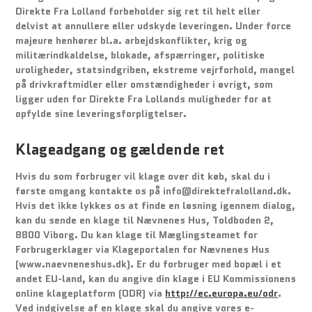
Direkte Fra Lolland forbeholder sig ret til helt eller
delvist at annullere eller udskyde leveringen. Under force
majeure henhører bl.a. arbejdskonflikter, krig og
militærindkaldelse, blokade, afspærringer, politiske
uroligheder, statsindgriben, ekstreme vejrforhold, mangel
på drivkraftmidler eller omstændigheder i øvrigt, som
ligger uden for Direkte Fra Lollands muligheder for at
opfylde sine leveringsforpligtelser.
Klageadgang og gældende ret
Hvis du som forbruger vil klage over dit køb, skal du i
første omgang kontakte os på info@direktefralolland.dk.
Hvis det ikke lykkes os at finde en løsning igennem dialog,
kan du sende en klage til Nævnenes Hus, Toldboden 2,
8800 Viborg. Du kan klage til Mæglingsteamet for
Forbrugerklager via Klageportalen for Nævnenes Hus
(www.naevneneshus.dk). Er du forbruger med bopæl i et
andet EU-land, kan du angive din klage i EU Kommissionens
online klageplatform (ODR) via
http://ec.europa.eu/odr
.
Ved indgivelse af en klage skal du angive vores e-