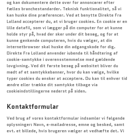
og kan dokumentere dette over for annoncører efter
fælles branchestandarder. Teknisk funktionalitet, så vi
kan huske dine præferencer. Ved at benytte Direkte Fra
Lolland accepterer du, at vi bruger cookies. En cookie er en
lille datafil, som vi lægger på din computer for at kunne
holde styr på, hvad der sker under dit besøg, og for at
kunne genkende computeren, hvis du vælger, at din
internetbrowser skal huske din adgangskode for dig.
Direkte Fra Lolland anvender iubenda til håndtering af
cookie-samtykke i overensstemmelse med gældende
lovgivning. Ved dit første besøg på websitet bliver du
mødt af et samtykkebanner, hvor du kan vælge, hvilke
typer cookies du ønsker at acceptere. Du kan til enhver tid
ændre eller trække dit samtykke tilbage via
cookieindstillingerne nederst på siden.
Kontaktformular
Ved brug af vores kontaktformular indsamler vi følgende
oplysninger: Navn, e-mailadresse, emne og besked, samt
evt. et billede, hvis brugeren vælger at vedhæfte det. Vi