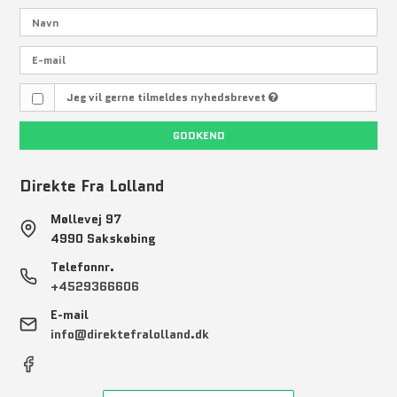
Jeg vil gerne tilmeldes nyhedsbrevet
GODKEND
Direkte Fra Lolland
Møllevej 97
4990 Sakskøbing
Telefonnr.
+4529366606
E-mail
info@direktefralolland.dk