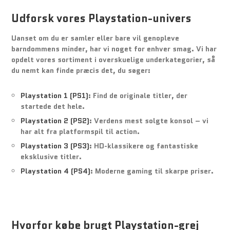
Udforsk vores Playstation-univers
Uanset om du er samler eller bare vil genopleve
barndommens minder, har vi noget for enhver smag. Vi har
opdelt vores sortiment i overskuelige underkategorier, så
du nemt kan finde præcis det, du søger:
Playstation 1 (PS1)
:
Find de originale titler, der
startede det hele.
Playstation 2 (PS2)
:
Verdens mest solgte konsol – vi
har alt fra platformspil til action.
Playstation 3 (PS3)
:
HD-klassikere og fantastiske
eksklusive titler.
Playstation 4 (PS4)
:
Moderne gaming til skarpe priser.
Hvorfor købe brugt Playstation-grej