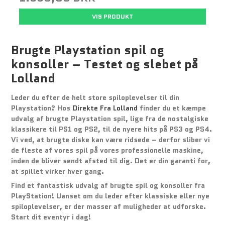
VIS PRODUKT
Brugte Playstation spil og
konsoller – Testet og slebet på
Lolland
Leder du efter de helt store spiloplevelser til din
Playstation? Hos
Direkte Fra Lolland
finder du et kæmpe
udvalg af brugte Playstation spil, lige fra de nostalgiske
klassikere til PS1 og PS2, til de nyere hits på PS3 og PS4.
Vi ved, at brugte diske kan være ridsede – derfor sliber vi
de fleste af vores spil på vores professionelle maskine,
inden de bliver sendt afsted til dig. Det er din garanti for,
at spillet virker hver gang.
Find et fantastisk udvalg af brugte spil og konsoller fra
PlayStation! Uanset om du leder efter klassiske eller nye
spiloplevelser, er der masser af muligheder at udforske.
Start dit eventyr i dag!