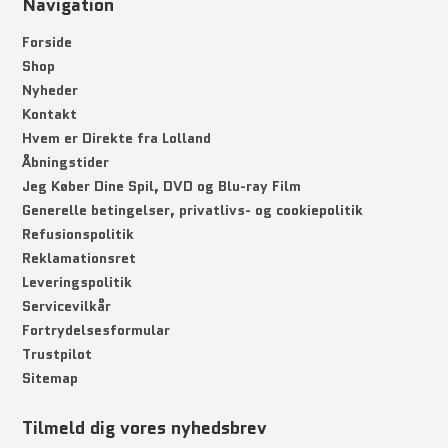
Navigation
Forside
Shop
Nyheder
Kontakt
Hvem er Direkte fra Lolland
Åbningstider
Jeg Køber Dine Spil, DVD og Blu-ray Film
Generelle betingelser, privatlivs- og cookiepolitik
Refusionspolitik
Reklamationsret
Leveringspolitik
Servicevilkår
Fortrydelsesformular
Trustpilot
Sitemap
Tilmeld dig vores nyhedsbrev