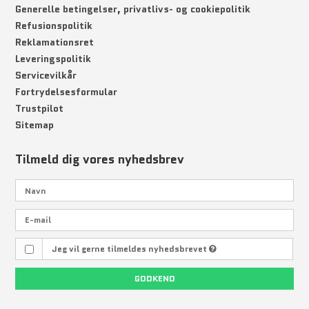
Generelle betingelser, privatlivs- og cookiepolitik
Refusionspolitik
Reklamationsret
Leveringspolitik
Servicevilkår
Fortrydelsesformular
Trustpilot
Sitemap
Tilmeld dig vores nyhedsbrev
Jeg vil gerne tilmeldes nyhedsbrevet
GODKEND