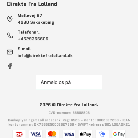
Direkte Fra Lolland
Møllevej 97
4990 Sakskøbing
Telefonnr.
+4529366606
E-mail
info@direktefralolland.dk
2026 © Direkte fra Lolland.
CVR-nummer: 38802208
Bankoplysninger: Lollandsbank: Reg: 6525 – Konto: 0002627256 - IBAN
kontonummer: DK7965250002627256 - SWIFT-adresse/BIC: LOBADK21