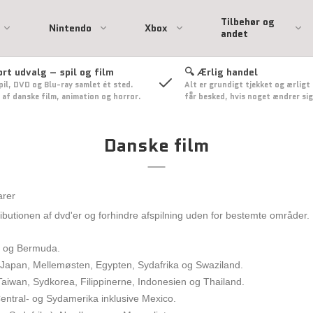
Tilbehør og
Nintendo
Xbox
andet
ort udvalg – spil og film
🔍 Ærlig handel
pil, DVD og Blu-ray samlet ét sted.
Alt er grundigt tjekket og ærligt
ation
 Spil
l
Playstation 3 spil
Xbox 360 Spil
 af danske film, animation og horror.
får besked, hvis noget ændrer sig
nsol
Playstation 3 Tilbehør
Xbox 360 tilbehør
on 2
 - Uden
Danske film
sse
Only
ehør
arer
Nintendo Switch Spil
ributionen af dvd'er og forhindre afspilning uden for bestemte områder. 
co og Bermuda.
, Japan, Mellemøsten, Egypten, Sydafrika og Swaziland.
aiwan, Sydkorea, Filippinerne, Indonesien og Thailand.
Central- og Sydamerika inklusive Mexico.