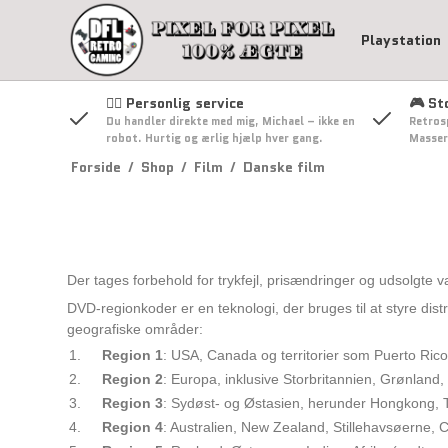
Playstation
🧍‍♂️ Personlig service
🎮 St
Du handler direkte med mig, Michael – ikke en
Retros
Playstation spil
Nintendo Wii Spil
Black Lable Playst
Nintendo DS
Xbox Spi
robot. Hurtig og ærlig hjælp hver gang.
Masser
2 spil
Playstation tilbehør
Nintendo Ko
Forside
/
Shop
/
Film
/
Danske film
Platinum Playstati
spil
Nintendo DS
Original Ka
Playstatin 2 Disk 
Playstation 2 tilb
Der tages forbehold for trykfejl, prisændringer og udsolgte v
DVD-regionkoder er en teknologi, der bruges til at styre dist
geografiske områder:
Playstation 4 spil
Region 1
: USA, Canada og territorier som Puerto Ri
UMD Video
Region 2
: Europa, inklusive Storbritannien, Grønland
Playstation 4 konsol og
tilbehør
Umd Spil
Region 3
: Sydøst- og Østasien, herunder Hongkong, T
Region 4
: Australien, New Zealand, Stillehavsøerne, 