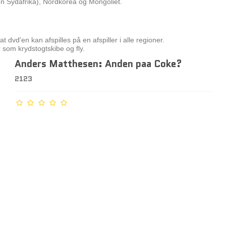
en Sydafrika), Nordkorea og Mongoliet.
t dvd'en kan afspilles på en afspiller i alle regioner.
r som krydstogtskibe og fly.
Anders Matthesen: Anden paa Coke?
2123