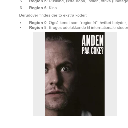
Region 5
: Rusland, Østeuropa, Indien, Afrika (undtag
Region 6
: Kina.
Derudover findes der to ekstra koder:
Region 0
: Også kendt som "regionfri", hvilket betyder, a
Region 8
: Bruges udelukkende til internationale stede